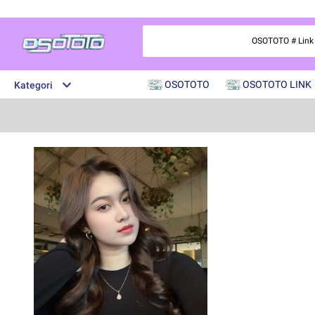
OSOTOTO # Link S
OSOTOTO
OSOTOTO LINK
Kategori